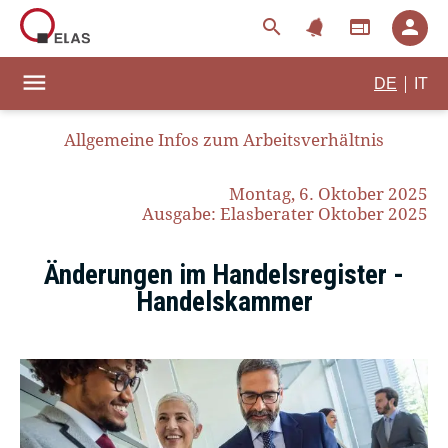
notifications
search
web
person
menu
|
DE
IT
Allgemeine Infos zum Arbeitsverhältnis
Montag, 6. Oktober 2025
Ausgabe: Elasberater Oktober 2025
Änderungen im Handelsregister -
Handelskammer