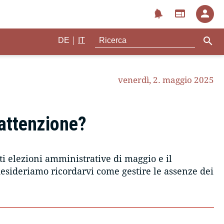
notifications
web
person
search
|
DE
IT
venerdì, 2. maggio 2025
 attenzione?
i elezioni amministrative di maggio e il
sideriamo ricordarvi come gestire le assenze dei