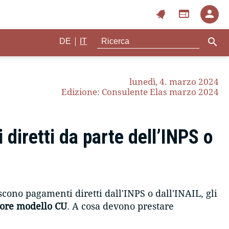
notifications
web
person
search
|
DE
IT
lunedì, 4. marzo 2024
Edizione: Consulente Elas marzo 2024
 diretti da parte dell’INPS o
cono pagamenti diretti dall'INPS o dall'INAIL, gli
iore modello CU
. A cosa devono prestare