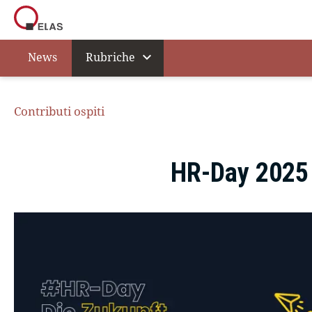
expand_more
News
Rubriche
Contributi ospiti
HR-Day 2025 