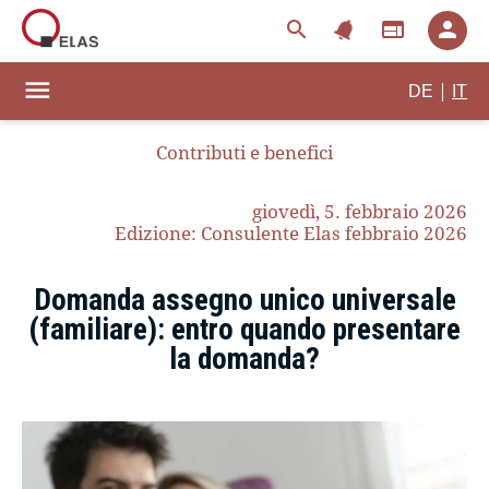
notifications
search
web
person
menu
|
DE
IT
Contributi e benefici
giovedì, 5. febbraio 2026
Edizione: Consulente Elas febbraio 2026
Domanda assegno unico universale
(familiare): entro quando presentare
la domanda?